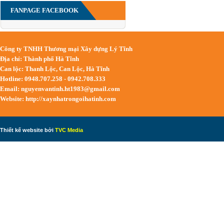
FANPAGE FACEBOOK
Công ty TNHH Thương mại Xây dựng Lý Tĩnh
Địa chỉ: Thành phố Hà Tĩnh
Can lộc: Thanh Lộc, Can Lộc, Hà Tĩnh
Hotline: 0948.707.258 - 0942.708.333
Email:
nguyenvantinh.ht1983@gmail.com
Website: http://xaynhatrongoihatinh.com
Thiết kế website bởi
TVC Media