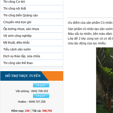
Thi công Cơ khí
Thi công nội thất
Thi công biển Quảng cáo
Chuyển nhà trọn gói
Ưu điểm của sản phẩm Cỏ nhân 
Ốp tường nhựa, sàn nhựa
Sản phẩm cỏ nhân tạo sân vườn DV
Màu sắc tự nhiên, bền màu đảm bả
Vệ sinh công nghiệp
Lớp đế 2 lớp cùng sợi cỏ có độ 
Mỹ thuật, điêu khắc
chịu tác động của lực nhiều.
Tiểu cảnh sân vườn
Dịch vụ tháo lắp, sửa chữa
Thi công sân thể thao
HỖ TRỢ TRỰC TUYẾN
Văn phòng - 0942.708.333
Hotline - 0948.707.258
|
Hôm nay:
246
Tất cả:
398,765