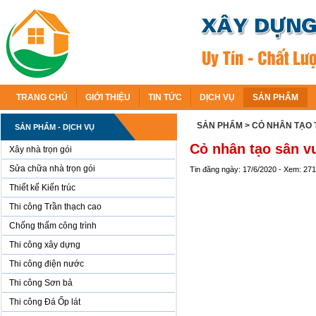
TRANG CHỦ
GIỚI THIỆU
TIN TỨC
DỊCH VỤ
SẢN PHẨM
SẢN PHẨM
> CỎ NHÂN TẠO 
SẢN PHẨM - DỊCH VỤ
Cỏ nhân tạo sân v
Xây nhà trọn gói
Sửa chữa nhà trọn gói
Tin đăng ngày: 17/6/2020 - Xem: 27
Thiết kế Kiến trúc
Thi công Trần thạch cao
Chống thấm công trình
Thi công xây dựng
Thi công điện nước
Thi công Sơn bả
Thi công Đá Ốp lát