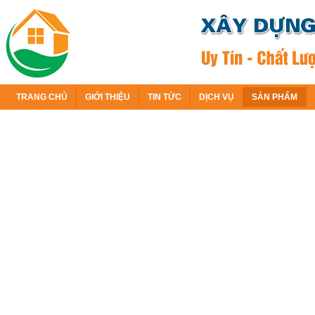
TRANG CHỦ
GIỚI THIỆU
TIN TỨC
DỊCH VỤ
SẢN PHẨM