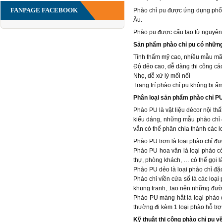
FANPAGE FACEBOOK
Phào chỉ pu được ứng dụng phổ b
Âu.
Phào pu được cấu tạo từ nguyên 
Sản phẩm phào chỉ pu có nhữn
Tính thẩm mỹ cao, nhiều mẫu mã
Độ dẻo cao, dễ dàng thi công cá
Nhẹ, dễ xử lý mối nối
Trang trí phào chỉ pu không bị 
Phân loại sản phẩm phào chỉ P
Phào PU là vật liệu décor nội th
kiểu dáng, những mẫu phào chỉ 
vẫn có thể phân chia thành các l
Phào PU trơn là loại phào chỉ đư
Phào PU hoa văn là loại phào có
thự, phòng khách, … có thể gọi l
Phào PU dẻo là loại phào chỉ đặc
Phào chỉ viền cửa sổ là các loại
khung tranh,..tạo nên những đườn
Phào PU máng hắt là loại phào 
thường đi kèm 1 loại phào hỗ trợ
Kỹ thuật thi công phào chỉ pu 