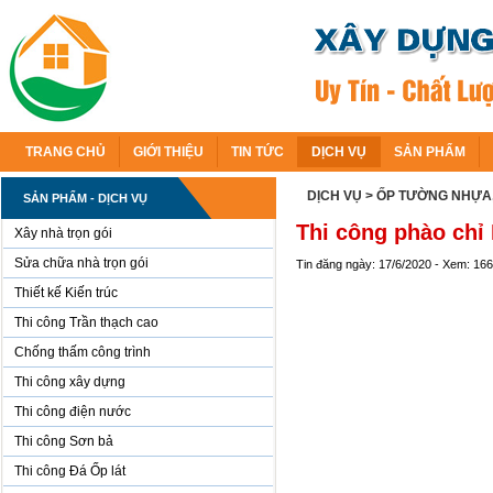
TRANG CHỦ
GIỚI THIỆU
TIN TỨC
DỊCH VỤ
SẢN PHẨM
DỊCH VỤ
> ỐP TƯỜNG NHỰA
SẢN PHẨM - DỊCH VỤ
Thi công phào chỉ
Xây nhà trọn gói
Sửa chữa nhà trọn gói
Tin đăng ngày: 17/6/2020 - Xem: 16
Thiết kế Kiến trúc
Thi công Trần thạch cao
Chống thấm công trình
Thi công xây dựng
Thi công điện nước
Thi công Sơn bả
Thi công Đá Ốp lát