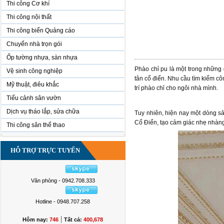
Thi công Cơ khí
Thi công nội thất
Thi công biển Quảng cáo
Chuyển nhà trọn gói
Ốp tường nhựa, sàn nhựa
Phào chỉ pu là một trong những 
Vệ sinh công nghiệp
tân cổ điển. Nhu cầu tìm kiếm cô
Mỹ thuật, điêu khắc
trí phào chỉ cho ngôi nhà mình.
Tiểu cảnh sân vườn
Dịch vụ tháo lắp, sửa chữa
Tuy nhiên, hiện nay một dòng sả
Cổ Điển, tạo cảm giác nhẹ nhàn
Thi công sân thể thao
HỖ TRỢ TRỰC TUYẾN
Văn phòng - 0942.708.333
Hotline - 0948.707.258
|
Hôm nay:
746
Tất cả:
400,678