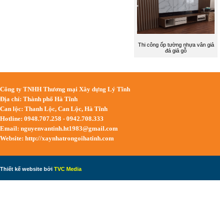
Thi công ốp tường nhựa vân giả
đá giả gỗ
Công ty TNHH Thương mại Xây dựng Lý Tĩnh
Địa chỉ: Thành phố Hà Tĩnh
Can lộc: Thanh Lộc, Can Lộc, Hà Tĩnh
Hotline: 0948.707.258 - 0942.708.333
Email:
nguyenvantinh.ht1983@gmail.com
Website: http://xaynhatrongoihatinh.com
Thiết kế website bởi
TVC Media